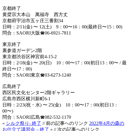
京都
終了
黄檗宗大本山 萬福寺 西方丈
京都府宇治市五ヶ庄三番割34
日時：2/11(金) 〜 12(土) 9：00〜16：00(最終日〜15：00)
問合：SAORI大阪☎︎06-6921-7811
東京
終了
裏参道ガーデン2階
東京都渋谷区神宮前4-15-2
日時：2/18(金) 〜 20(日) 10：00〜17：00(初日13：00〜 / 最
終日〜17：00)
問合：SAORI東京☎︎03-6273-1240
広島
終了
西区民文化センター2階ギャラリー
広島市西区横川新町6-1
日時：2/23(祝・水) 〜 25(金) 10：00〜17：00(初日13：
00〜)
問合：SAORI広島☎︎082-532-1170
«
シルク祭り- 終了
// 前の記事へのリンク
2022年4月の森の
お仕立て講習会 – 終了
» // 次の記事へのリンク