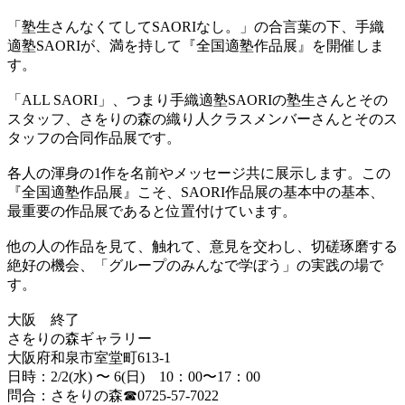
「塾生さんなくてしてSAORIなし。」の合言葉の下、手織
適塾SAORIが、満を持して『全国適塾作品展』を開催しま
す。
「ALL SAORI」、つまり手織適塾SAORIの塾生さんとその
スタッフ、さをりの森の織り人クラスメンバーさんとそのス
タッフの合同作品展です。
各人の渾身の1作を名前やメッセージ共に展示します。この
『全国適塾作品展』こそ、SAORI作品展の基本中の基本、
最重要の作品展であると位置付けています。
他の人の作品を見て、触れて、意見を交わし、切磋琢磨する
絶好の機会、「グループのみんなで学ぼう」の実践の場で
す。
大阪
終了
さをりの森ギャラリー
大阪府和泉市室堂町613-1
日時：2/2(水) 〜 6(日) 10：00〜17：00
問合：さをりの森☎︎0725-57-7022